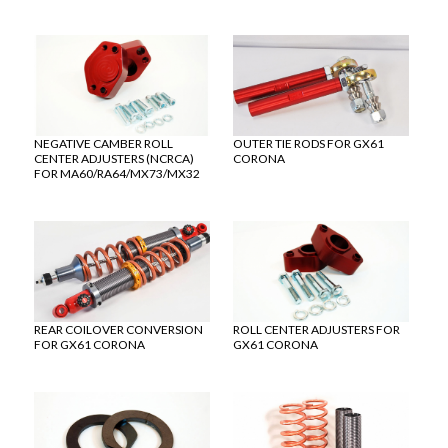
NEGATIVE CAMBER ROLL
OUTER TIE RODS FOR GX61
CENTER ADJUSTERS (NCRCA)
CORONA
FOR MA60/RA64/MX73/MX32
REAR COILOVER CONVERSION
ROLL CENTER ADJUSTERS FOR
FOR GX61 CORONA
GX61 CORONA