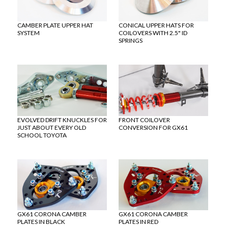
CAMBER PLATE UPPER HAT
CONICAL UPPER HATS FOR
SYSTEM
COILOVERS WITH 2.5" ID
SPRINGS
EVOLVED DRIFT KNUCKLES FOR
FRONT COILOVER
JUST ABOUT EVERY OLD
CONVERSION FOR GX61
SCHOOL TOYOTA
GX61 CORONA CAMBER
GX61 CORONA CAMBER
PLATES IN BLACK
PLATES IN RED