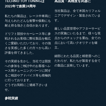
TECHNO TOY TUNINGは
高品質・高精度を武器に
2022年で創業24周年
当社製品は、全て米国カリフォル
ニアでデザイン・製造されていま
私たちの製品は、レース中車両に
す。
与えられたどんな衝撃や振動にも
耐え得る強さと自信があります。
厳しい品質管理やアフターサービ
スの実施にいたるまで、様々な視
ドリフト競技やカーレース等に参
点からのチェックを重ね、全ての
戦されるお客様に弊社製品を幅広
点において高いクオリティを確
くご愛顧いただいており、その強
立。
さを実感した多くの方々から高い
評価を得てきました。
細部にわたる品質と精密度へのこ
だわりが、私たちが製造する全て
その実績を生かし、当社では競技
の製品に反映しています。
への参加をご検討中のお客様へレ
ース用チューニングパーツに関す
るご相談やアドバイス等も積極的
に行っております。
どうぞお気軽にご連絡下さいま
せ。
参戦実績