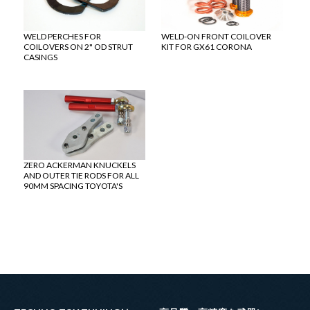
WELD PERCHES FOR
WELD-ON FRONT COILOVER
COILOVERS ON 2" OD STRUT
KIT FOR GX61 CORONA
CASINGS
ZERO ACKERMAN KNUCKELS
AND OUTER TIE RODS FOR ALL
90MM SPACING TOYOTA'S