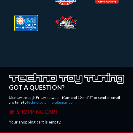
SOLRALLY.PNG
BARL_LOGO.PNG
TECHNOTOYTUNING.PNG
GOT A QUESTION?
Monday through Friday between 10am and 19pm PST or send an email
any time to
technotoytuningjp@gmail.com
SHOPPING CART
Your shopping cart is empty.