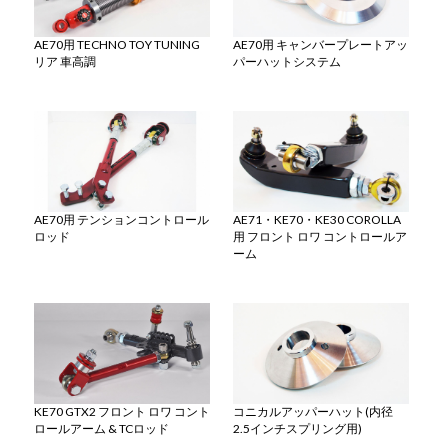
AE70用 TECHNO TOY TUNING
AE70用 キャンバープレートアッ
リア 車高調
パーハットシステム
AE70用 テンションコントロール
AE71・KE70・KE30 COROLLA
ロッド
用 フロント ロワ コントロールア
ーム
KE70 GTX2 フロント ロワ コント
コニカルアッパーハット(内径
ロールアーム & TCロッド
2.5インチスプリング用)