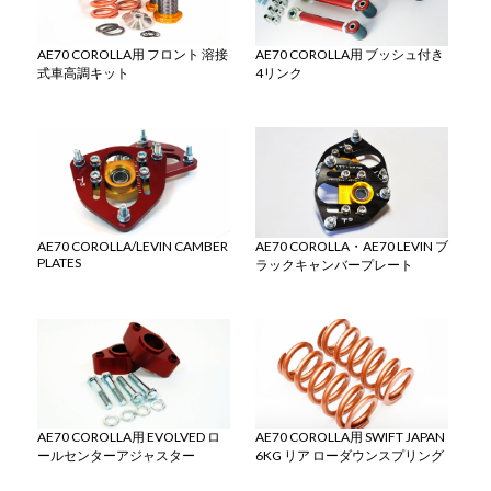
AE70 COROLLA用 フロント 溶接
AE70 COROLLA用 ブッシュ付き
式車高調キット
4リンク
AE70 COROLLA/LEVIN CAMBER
AE70 COROLLA・AE70 LEVIN ブ
PLATES
ラックキャンバープレート
AE70 COROLLA用 EVOLVED ロ
AE70 COROLLA用 SWIFT JAPAN
ールセンターアジャスター
6KG リア ローダウンスプリング