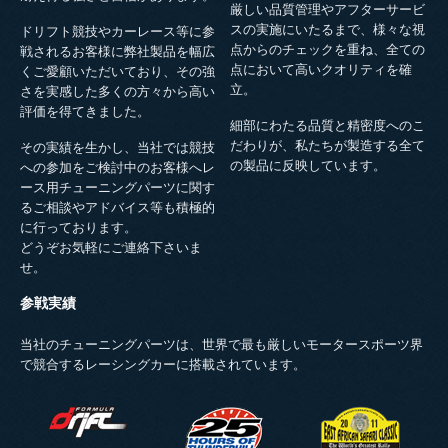
厳しい品質管理やアフターサービ
スの実施にいたるまで、様々な視
ドリフト競技やカーレース等に参
点からのチェックを重ね、全ての
戦されるお客様に弊社製品を幅広
点において高いクオリティを確
くご愛顧いただいており、その強
立。
さを実感した多くの方々から高い
評価を得てきました。
細部にわたる品質と精密度へのこ
だわりが、私たちが製造する全て
その実績を生かし、当社では競技
の製品に反映しています。
への参加をご検討中のお客様へレ
ース用チューニングパーツに関す
るご相談やアドバイス等も積極的
に行っております。
どうぞお気軽にご連絡下さいま
せ。
参戦実績
当社のチューニングパーツは、世界で最も厳しいモータースポーツ界
で競合するレーシングカーに搭載されています。
FDLOGO.PNG
NASA_25_HOURS_OF_THUNDERHIL
EASR-LOGO-
2011.PNG