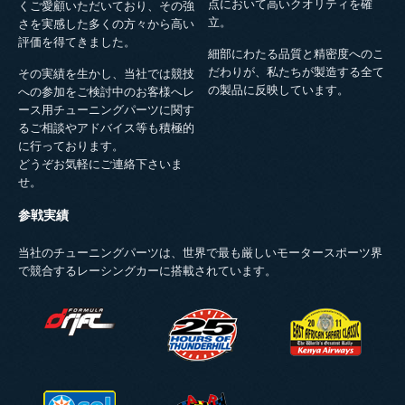
点において高いクオリティを確
くご愛顧いただいており、その強
立。
さを実感した多くの方々から高い
評価を得てきました。
細部にわたる品質と精密度へのこ
だわりが、私たちが製造する全て
その実績を生かし、当社では競技
の製品に反映しています。
への参加をご検討中のお客様へレ
ース用チューニングパーツに関す
るご相談やアドバイス等も積極的
に行っております。
どうぞお気軽にご連絡下さいま
せ。
参戦実績
当社のチューニングパーツは、世界で最も厳しいモータースポーツ界
で競合するレーシングカーに搭載されています。
FDLOGO.PNG
NASA_25_HOURS_OF_THUNDERHIL
EASR-LOGO-
2011.PNG
SOLRALLY.PNG
BARL_LOGO.PNG