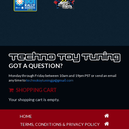
TECHNOTOYTUNING.PNG
GOT A QUESTION?
Monday through Friday between 10am and 19pm PST or send an email
any time to
technotoytuningjp@gmail.com
SHOPPING CART
Your shopping cart is empty.
HOME
TERMS, CONDITIONS & PRIVACY POLICY