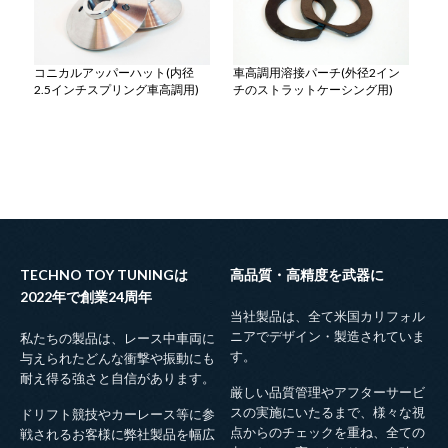
コニカルアッパーハット(内径
車高調用溶接パーチ(外径2イン
2.5インチスプリング車高調用)
チのストラットケーシング用)
TECHNO TOY TUNINGは
高品質・高精度を武器に
2022年で創業24周年
当社製品は、全て米国カリフォル
ニアでデザイン・製造されていま
私たちの製品は、レース中車両に
す。
与えられたどんな衝撃や振動にも
耐え得る強さと自信があります。
厳しい品質管理やアフターサービ
スの実施にいたるまで、様々な視
ドリフト競技やカーレース等に参
点からのチェックを重ね、全ての
戦されるお客様に弊社製品を幅広