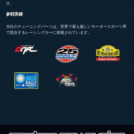
せ。
参戦実績
当社のチューニングパーツは、世界で最も厳しいモータースポーツ界
で競合するレーシングカーに搭載されています。
FDLOGO.PNG
NASA_25_HOURS_OF_THUNDERHIL
EASR-LOGO-
2011.PNG
SOLRALLY.PNG
BARL_LOGO.PNG
TECHNOTOYTUNING.PNG