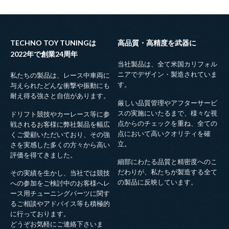
TECHNO TOY TUNINGは
高品質・高精度を武器に
2022年で創業24周年
当社製品は、全て米国カリフォル
ニアでデザイン・製造されていま
私たちの製品は、レース中車両に
す。
与えられたどんな衝撃や振動にも
耐え得る強さと自信があります。
厳しい品質管理やアフターサービ
スの実施にいたるまで、様々な視
ドリフト競技やカーレース等に参
点からのチェックを重ね、全ての
戦されるお客様に弊社製品を幅広
点において高いクオリティを確
くご愛顧いただいており、その強
立。
さを実感した多くの方々から高い
評価を得てきました。
細部にわたる品質と精密度へのこ
だわりが、私たちが製造する全て
その実績を生かし、当社では競技
の製品に反映しています。
への参加をご検討中のお客様へレ
ース用チューニングパーツに関す
るご相談やアドバイス等も積極的
に行っております。
どうぞお気軽にご連絡下さいま