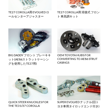
TE27 COROLLA用 EVOLVED ロ
TE27 COROLLA用 溶接式 フロン
ールセンターアジャスター
ト 車高調キット
BIG DADDY フロント ブレーキキ
OEM TOYOTA HUBS FOR
CONVERTING TO AE86 STRUT
ット(AE86ストラットケーシン
CASINGS
グを使用したTE27用)
QUICK STEER KNUCKLES FOR
SUPER EVOLVED ナックル(旧ト
THE TE31/37 COROLLA
ヨタ車用タイロッドエンド付き)