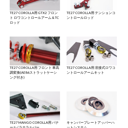
TE27 COROLLA用 GTX2 フロン
TE27 COROLLA用 テンションコ
ト ロワコントロールアーム＆TC
ントロールロッド
ロッド
TE27 COROLLA用 フロント 車高
TE27 COROLLA用 溶接式ロワコ
調変換(AE86ストラットケーシ
ントロールアームキット
ング付き)
TE27 MANGO COROLLA用 パナ
キャンバープレートアッパーハ
ール / ラテラルバー
ットシステム