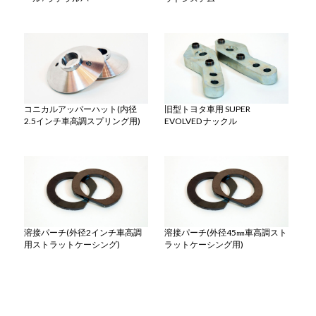
コニカルアッパーハット(内径
旧型トヨタ車用 SUPER
2.5インチ車高調スプリング用)
EVOLVED ナックル
溶接パーチ(外径2インチ車高調
溶接パーチ(外径45㎜車高調スト
用ストラットケーシング)
ラットケーシング用)