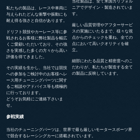
当社製品は、全て米国カリフォル
ニアでデザイン・製造されていま
私たちの製品は、レース中車両に
す。
与えられたどんな衝撃や振動にも
耐え得る強さと自信があります。
厳しい品質管理やアフターサービ
スの実施にいたるまで、様々な視
ドリフト競技やカーレース等に参
点からのチェックを重ね、全ての
戦されるお客様に弊社製品を幅広
点において高いクオリティを確
くご愛顧いただいており、その強
立。
さを実感した多くの方々から高い
評価を得てきました。
細部にわたる品質と精密度へのこ
だわりが、私たちが製造する全て
その実績を生かし、当社では競技
の製品に反映しています。
への参加をご検討中のお客様へレ
ース用チューニングパーツに関す
るご相談やアドバイス等も積極的
に行っております。
どうぞお気軽にご連絡下さいま
せ。
参戦実績
当社のチューニングパーツは、世界で最も厳しいモータースポーツ界
で競合するレーシングカーに搭載されています。