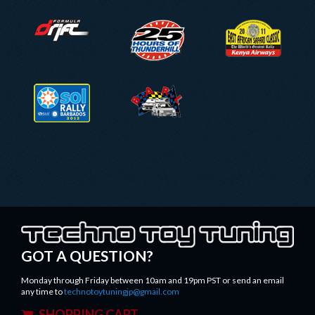
FDLOGO.PNG
NASA_25_HOURS_OF_THUNDERHIL
EASR-LOGO-
2011.PNG
SOLRALLY.PNG
BARL_LOGO.PNG
TECHNOTOYTUNING.PNG
GOT A QUESTION?
Monday through Friday between 10am and 19pm PST or send an email
any time to
technotoytuningjp@gmail.com
SHOPPING CART