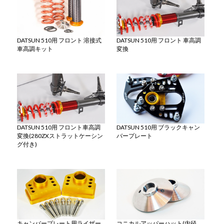
DATSUN 510用 フロント 溶接式
DATSUN 510用 フロント 車高調
車高調キット
変換
DATSUN 510用 フロント車高調
DATSUN 510用 ブラックキャン
変換(280ZXストラットケーシン
バープレート
グ付き)
キャンバープレート用ライザー
コニカルアッパーハット(内径